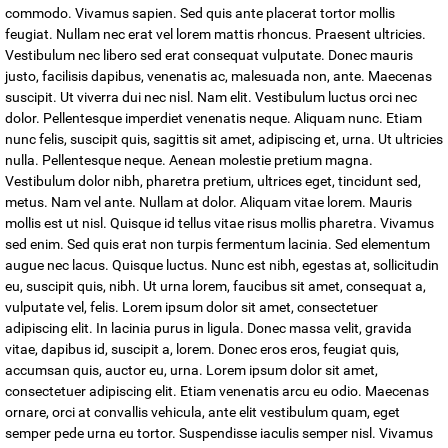
commodo. Vivamus sapien. Sed quis ante placerat tortor mollis
feugiat. Nullam nec erat vel lorem mattis rhoncus. Praesent ultricies.
Vestibulum nec libero sed erat consequat vulputate. Donec mauris
justo, facilisis dapibus, venenatis ac, malesuada non, ante. Maecenas
suscipit. Ut viverra dui nec nisl. Nam elit. Vestibulum luctus orci nec
dolor. Pellentesque imperdiet venenatis neque. Aliquam nunc. Etiam
nunc felis, suscipit quis, sagittis sit amet, adipiscing et, urna. Ut ultricies
nulla. Pellentesque neque. Aenean molestie pretium magna.
Vestibulum dolor nibh, pharetra pretium, ultrices eget, tincidunt sed,
metus. Nam vel ante. Nullam at dolor. Aliquam vitae lorem. Mauris
mollis est ut nisl. Quisque id tellus vitae risus mollis pharetra. Vivamus
sed enim. Sed quis erat non turpis fermentum lacinia. Sed elementum
augue nec lacus. Quisque luctus. Nunc est nibh, egestas at, sollicitudin
eu, suscipit quis, nibh. Ut urna lorem, faucibus sit amet, consequat a,
vulputate vel, felis. Lorem ipsum dolor sit amet, consectetuer
adipiscing elit. In lacinia purus in ligula. Donec massa velit, gravida
vitae, dapibus id, suscipit a, lorem. Donec eros eros, feugiat quis,
accumsan quis, auctor eu, urna. Lorem ipsum dolor sit amet,
consectetuer adipiscing elit. Etiam venenatis arcu eu odio. Maecenas
ornare, orci at convallis vehicula, ante elit vestibulum quam, eget
semper pede urna eu tortor. Suspendisse iaculis semper nisl. Vivamus