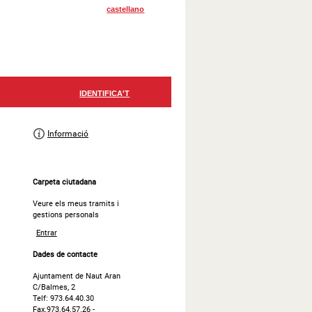
castellano
Informació
Carpeta ciutadana
Veure els meus tramits i
gestions personals
Entrar
Dades de contacte
Ajuntament de Naut Aran
C/Balmes, 2
Telf: 973.64.40.30
Fax.973.64.57.26 -